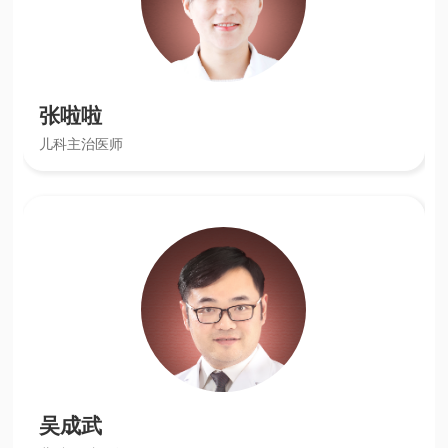
张啦啦
儿科主治医师
吴成武